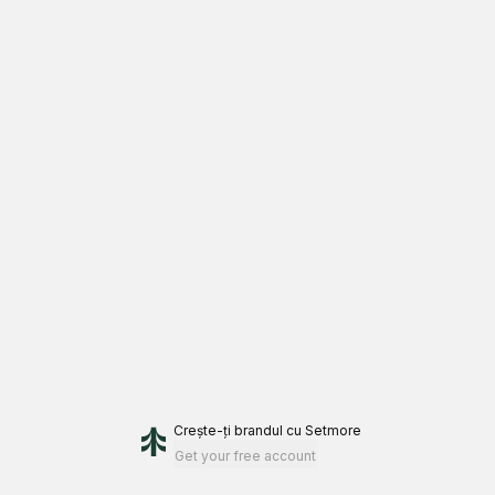
Crește-ți brandul
cu Setmore
Get your free account