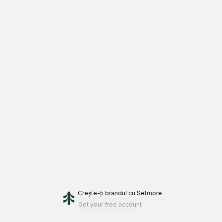
Crește-ți brandul
cu Setmore
Get your free account