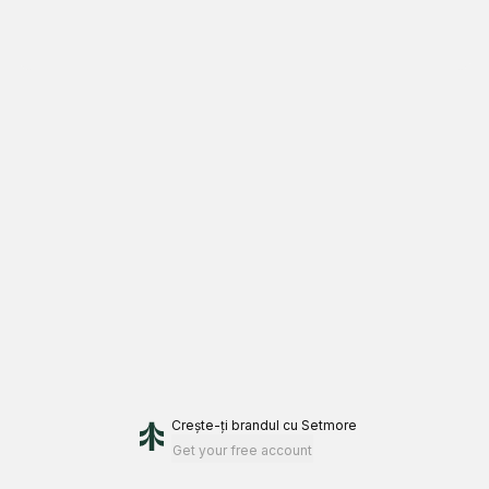
Crește-ți brandul
cu Setmore
Get your free account