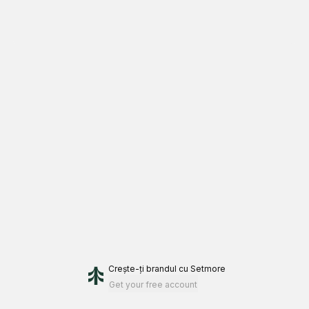
Crește-ți brandul
cu Setmore
Get your free account