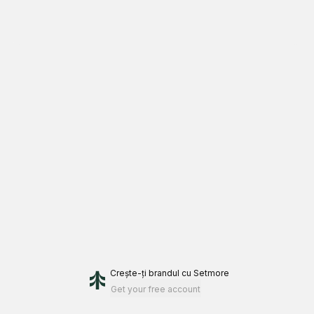
Crește-ți brandul
cu Setmore
Get your free account