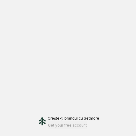
Crește-ți brandul
cu Setmore
Get your free account