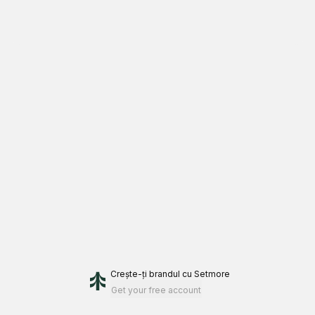
Crește-ți brandul
cu Setmore
Get your free account